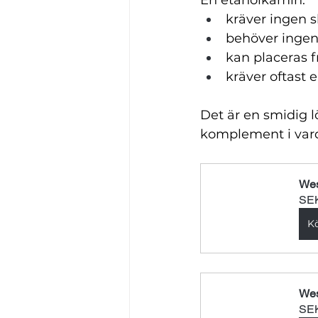
kräver ingen 
behöver ingen 
kan placeras f
kräver oftast 
Det är en smidig l
komplement i var
Wes
SEK
K
Wes
SEK