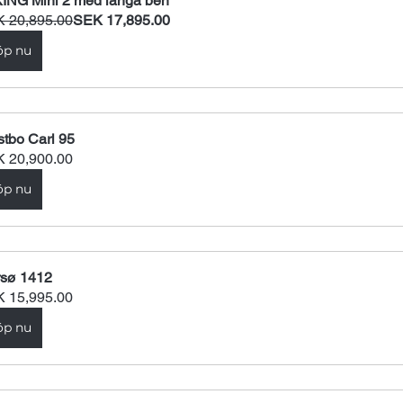
ING Mini 2 med långa ben
 20,895.00
SEK 17,895.00
öp nu
tbo Carl 95
 20,900.00
öp nu
sø 1412
 15,995.00
öp nu