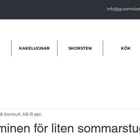
info@gutamalet
KAKELUGNAR
SKORSTEN
KÖK
& Konsult AB
8 apr.
minen för liten sommarstu