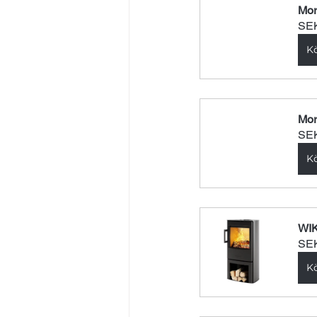
Mor
SEK
K
Mor
SEK
K
WIK
SEK
K