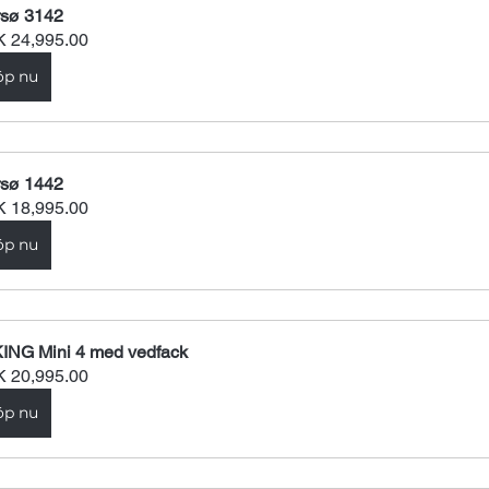
sø 3142
 24,995.00
öp nu
sø 1442
 18,995.00
öp nu
ING Mini 4 med vedfack
 20,995.00
öp nu