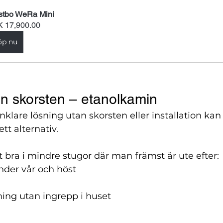
tbo WeRa Mini
 17,900.00
öp nu
an skorsten – etanolkamin
nklare lösning utan skorsten eller installation kan
tt alternativ.
t bra i mindre stugor där man främst är ute efter:
nder vår och höst
sning utan ingrepp i huset