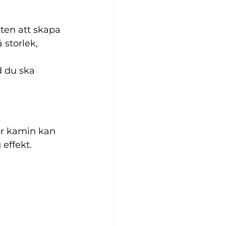
tten att skapa 
storlek, 
d du ska 
or kamin kan 
 effekt.