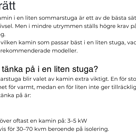
rätt
kamin i en liten sommarstuga är ett av de bästa sä
vsel. Men i mindre utrymmen ställs högre krav på 
ng.
vilken kamin som passar bäst i en liten stuga, va
a rekommenderade modeller.
tänka på i en liten stuga?
stuga blir valet av kamin extra viktigt. En för st
 för varmt, medan en för liten inte ger tillräcklig
tänka på är:
höver oftast en kamin på: 3–5 kW
vis för 30–70 kvm beroende på isolering.