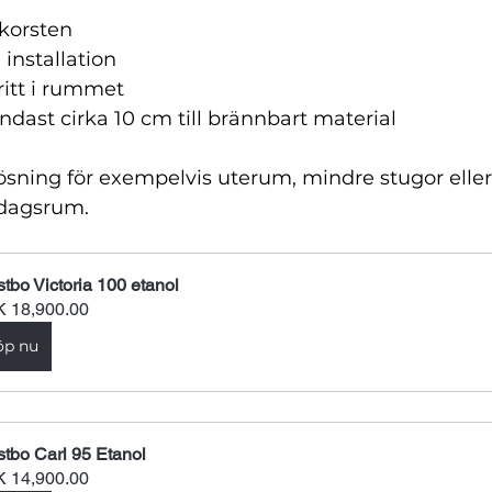
skorsten
installation
ritt i rummet
endast cirka 10 cm till brännbart material
ösning för exempelvis uterum, mindre stugor elle
dagsrum.
tbo Victoria 100 etanol
 18,900.00
öp nu
tbo Carl 95 Etanol
 14,900.00