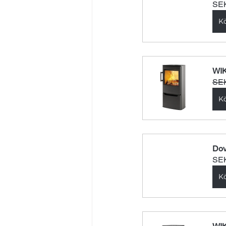
SEK
K
WIK
SEK
K
Dov
SEK
K