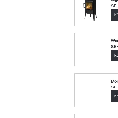
WIK
SEK
K
Wes
SEK
K
Mor
SEK
K