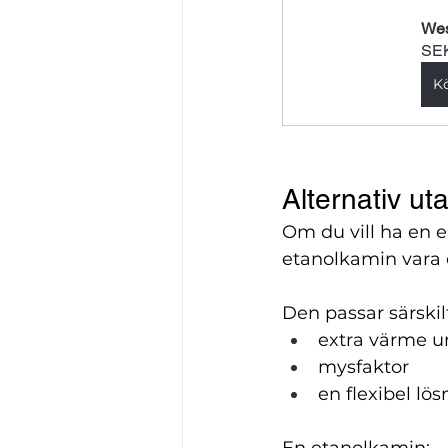
Wes
SEK
K
Alternativ ut
Om du vill ha en e
etanolkamin vara e
Den passar särskil
extra värme u
mysfaktor
en flexibel lö
En etanolkamin: