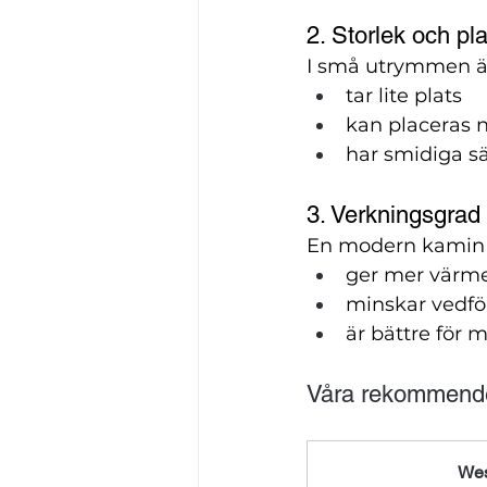
2. Storlek och pl
I små utrymmen är
tar lite plats
kan placeras 
har smidiga s
3. Verkningsgrad
En modern kamin 
ger mer värme
minskar vedf
är bättre för m
Våra rekommende
Wes