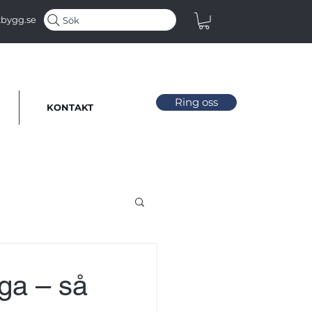
bygg.se
Sök
Ring oss
KONTAKT
ga – så