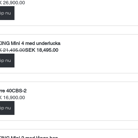
 26,900.00
öp nu
ING Mini 4 med underlucka
 21,495.00
SEK 18,495.00
öp nu
re 40CBS-2
 16,900.00
öp nu