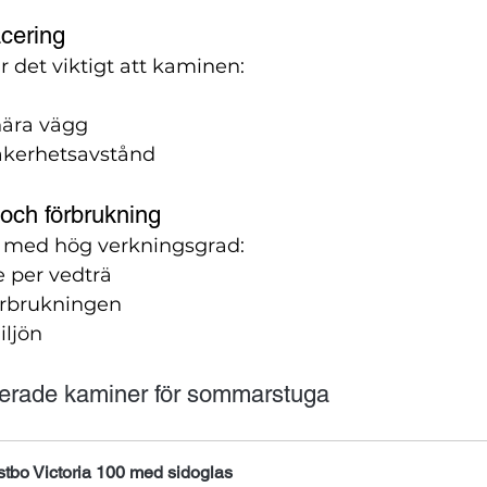
acering
 det viktigt att kaminen:
nära vägg
äkerhetsavstånd
 och förbrukning
med hög verkningsgrad:
 per vedträ
örbrukningen
iljön
rade kaminer för sommarstuga
tbo Victoria 100 med sidoglas