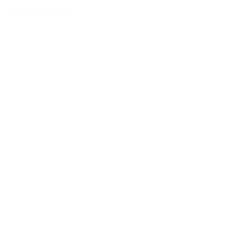
Org.nr:
559435-8375
TJÄNSTER
Kaminer
Skorstenar
Marbodal Kök
Kamininstallation
Installera kamin Visby
Gjutjärnskaminer
Vattenamantalde- kaminer
Täljstenskaminer
Kaminer med ugn
Vedspisar
Inspo & tips
Öppettider