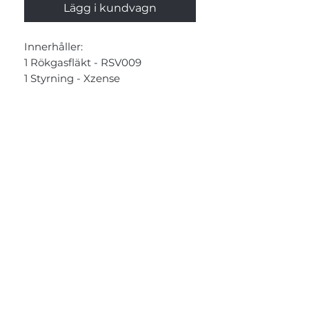
Lägg i kundvagn
Innerhåller:
1 Rökgasfläkt - RSV009
1 Styrning - Xzense
1 Motfläns - FR1 Ø: 100-130/125-
150-175-190-200-250
1 Täckplåt - FR1AFD6
Gutamålet Bygg & Konsult AB
Försäljning, rådgivning och installation av
kaminer, skorstenar, taksäkerhet och
Marbodal-kök på Gotland.
KONTAKT
Färgerigatan 38,
623 51 Hemse
+46 70 790 65 90
info@gutamaletbygg.se