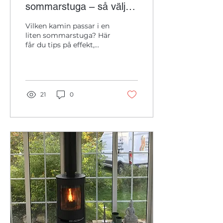
sommarstuga – så väljer
du rätt
Vilken kamin passar i en
liten sommarstuga? Här
får du tips på effekt,
storlek och våra
rekommenderade
kaminer för mindre
utrymmen.
21
0