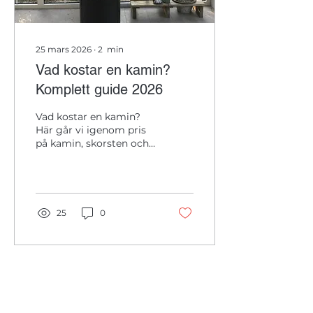
25 mars 2026
∙
2
min
Vad kostar en kamin?
Komplett guide 2026
Vad kostar en kamin?
Här går vi igenom pris
på kamin, skorsten och
installation. Se vad en
kamin kostar att
installera på Gotland.
25
0
Gutamålet Bygg & Konsult AB