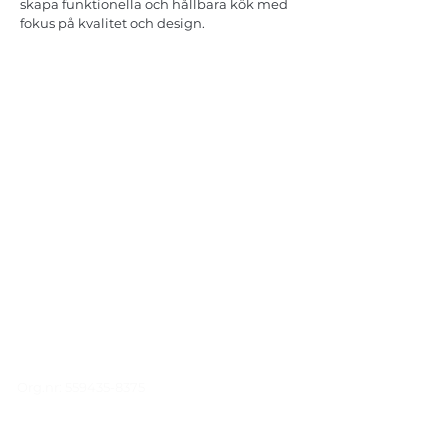
skapa funktionella och hållbara kök med
fokus på kvalitet och design.
Gutamålet Bygg & Konsult AB
Försäljning, rådgivning och installation av
kaminer, skorstenar, taksäkerhet och
Marbodal-kök på Gotland.
KONTAKT
Färgerigatan 38,
623 51 Hemse
+46 70 790 65 90
info@gutamaletbygg.se
Org.nr:
559435-8375
TJÄNSTER