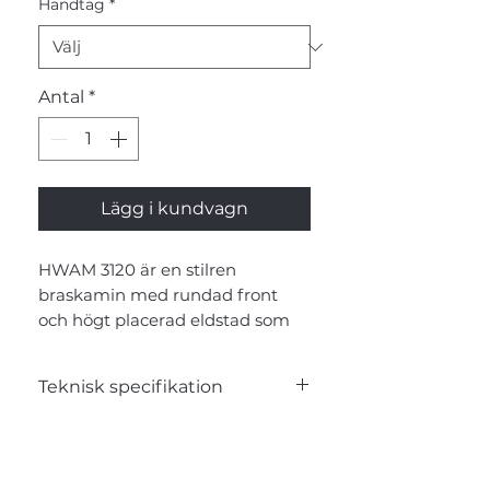
Handtag
*
Antal
*
Lägg i kundvagn
HWAM 3120 är en stilren
braskamin med rundad front
och högt placerad eldstad som
ger elden en central roll i
rummet. Med 4,8 kW effekt, 79 %
Teknisk specifikation
verkningsgrad och HWAM®
Autopilot™ får du en ren och
Egenskap
Värde
bränslesnål förbränning utan
manuell reglering. Modellen
Bredd
47.7 cm