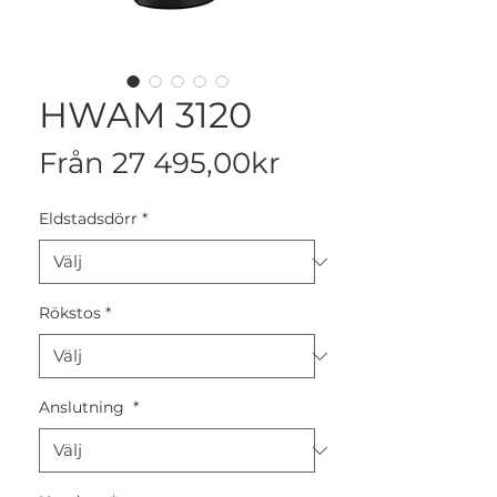
HWAM 3120
Reapris
Från
27 495,00kr
Eldstadsdörr
*
Rökstos
*
Anslutning
*