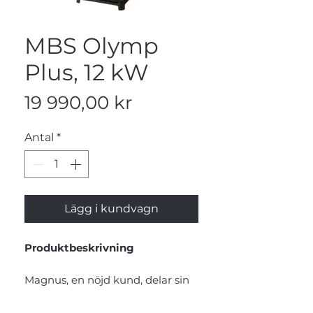
MBS Olymp
Plus, 12 kW
Pris
19 990,00 kr
Antal
*
Lägg i kundvagn
Produktbeskrivning
Magnus, en nöjd kund, delar sin
entusiasm: "Spisen är fantastisk.
Varmt i stugan och vi lagar all